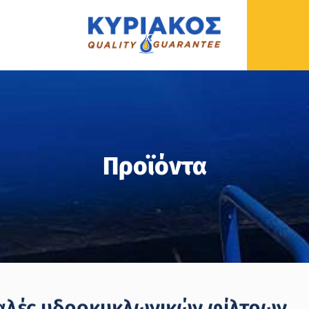
Προϊόντα
λές υδροκυκλωνικών φίλτρων