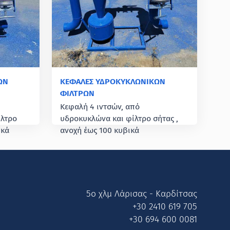
ΩΝ
ΚΕΦΑΛΕΣ ΥΔΡΟΚΥΚΛΩΝΙΚΩΝ
ΦΙΛΤΡΩΝ
Κεφαλή 4 ιντσών, από
ίλτρο
υδροκυκλώνα και φίλτρο σήτας ,
ικά
ανοχή έως 100 κυβικά
5ο χλμ Λάρισας - Καρδίτσας
+30 2410 619 705
+30 694 600 0081