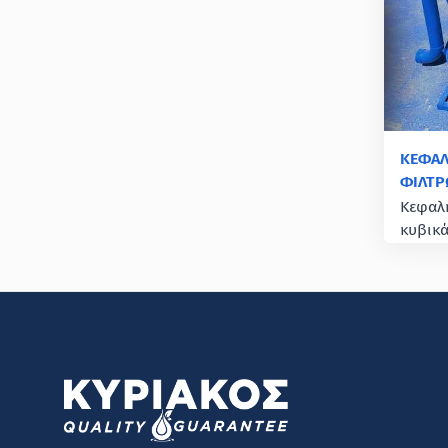
ΚΕΦΑΛ
ΦΙΛΤΡ
Κεφαλή
κυβικ